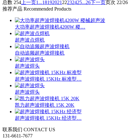
总数 254
上一页
1...
18
19
20
21
22
23
24
25
...26
下一页
页次 22/26
推荐产品
Recommended Products
大功率超声波焊接机4200W 稷…
超声波点焊机
自动追频超声波焊接机
超声波焊头
超声波焊接机 15KHz 标准型…
超声波焊头
凯力超声波焊接机 15K 20K
超声波焊接机 15KHz 经济型…
联系我们
CONTACT US
131-6611-7677